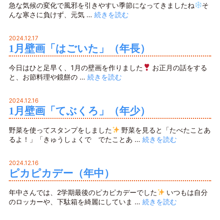
急な気候の変化で風邪を引きやすい季節になってきましたね
そ
んな寒さに負けず、元気 …
続きを読む
2024.12.17
1月壁画「はごいた」（年長）
今日はひと足早く、1月の壁画を作りました
お正月の話をする
と、お節料理や鏡餅の …
続きを読む
2024.12.16
1月壁画「てぶくろ」（年少）
野菜を使ってスタンプをしました
野菜を見ると「たべたことあ
るよ！」「きゅうしょくで でたことあ …
続きを読む
2024.12.16
ピカピカデー（年中）
年中さんでは、2学期最後のピカピカデーでした
いつもは自分
のロッカーや、下駄箱を綺麗にしていま …
続きを読む