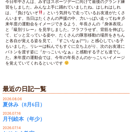
今日年中さんは、みずほスポーツデーに向けて最後のグランド練
習をしました。みんな上手に踊れていましたね。はしれはしれ
は、『負けないぞ
』という気持ちで走っているお友達がたくさ
んいます。当日はたくさんの声援の中、力いっぱい走ってね☆彡
来年度の運動会をイメージできるよう、年長さんの『身体表現』
と『級別リレー』を見学しました。フラフラせず、背筋を伸ばし
て、ピッと立っている姿や、たくさんの隊形移動の場所をきちん
と各自が覚える姿を見て、『すごいなぁ(^^)』と感心している子
もいました。リレーは転んでもすぐに立ち上がり、次のお友達に
バトンを渡す姿に『かっこいいなぁ』と感動する子ども達でし
た。来年度の運動会では、今年の年長さんのかっこいいイメージ
を覚えていてくれるといいです
最近の日記一覧
2026.08.06
夏休み（8月6日）
2026.07.16
月刊絵本（年少）
2026.07.14