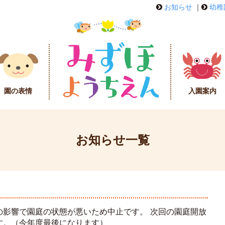
お知らせ
｜
幼稚
園の表情
入園案内
お知らせ一覧
の影響で園庭の状態が悪いため中止です。 次回の園庭開放
す。（今年度最後になります）