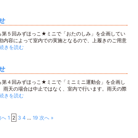
せ
ら第５回みずほっこ★ミニで「おたのしみ」を企画してい
活動内容によって室内での実施となるので、上履きのご用意
続きを読む
せ
ら第４回みずほっこ★ミニで「ミニミニ運動会」を企画し
。 雨天の場合は中止ではなく、室内で行います。雨天の際
続きを読む
前へ
1
2
3
4
…
19
次へ »