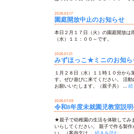
2026.02.17
園庭開放中止のお知らせ
本日２月１７日（火）の園庭開放は
（水）１１：００～です。
2026.01.21
みずほっこ★ミニのお知ら
１月２８日（水）１１時１０分から
す。ぜひ遊びに来てください。 活
お願いいたします。（親子共） …
続
2026.01.09
令和8年度未就園児教室説
★親子で幼稚園の生活を体験してみ
いらしてください。 親子で作る製作
い。（案内文は …
続きを読む