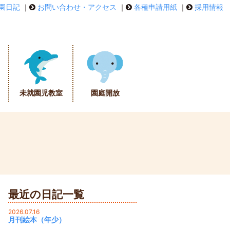
園日記
｜
お問い合わせ・アクセス
｜
各種申請用紙
｜
採用情報
未就園児教室
園庭開放
最近の日記一覧
2026.07.16
月刊絵本（年少）