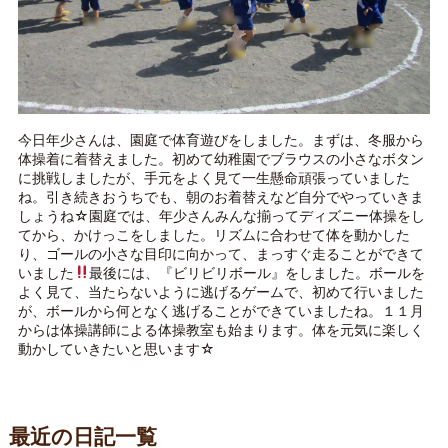
今日年少さんは、園庭で体育遊びをしました。まずは、冬服から
体操着に着替えました。初めて幼稚園でブラウスの小さなボタン
に挑戦しましたが、手元をよく見て一生懸命頑張っていました
ね。引き続きおうちでも、朝のお着替えなど自分でやっていきま
しょうね☆園庭では、年少さんみんな揃ってディズニー体操をし
てから、かけっこをしました。リズムに合わせて体を動かした
り、ゴールの小さな目印に向かって、まっすぐ走ることができて
いました
最後には、『ビリビリボール』をしました。ボールを
よく見て、当たらないように逃げるゲームで、初めて行いました
が、ボールから何となく逃げることができていましたね。１１月
からは体操講師による体操教室も始まります。体を元気に楽しく
動かしていきたいと思います☆
最近の日記一覧